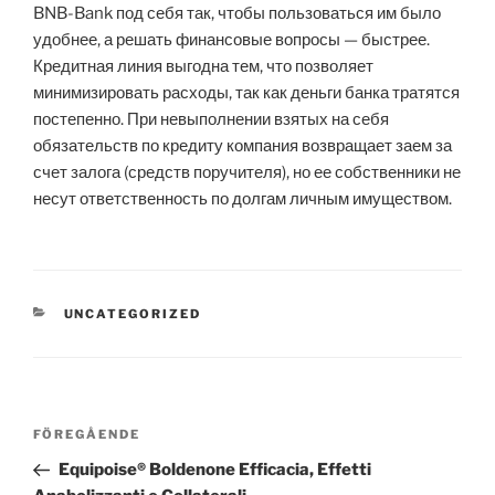
BNB-Bank под себя так, чтобы пользоваться им было
удобнее, а решать финансовые вопросы — быстрее.
Кредитная линия выгодна тем, что позволяет
минимизировать расходы, так как деньги банка тратятся
постепенно. При невыполнении взятых на себя
обязательств по кредиту компания возвращает заем за
счет залога (средств поручителя), но ее собственники не
несут ответственность по долгам личным имуществом.
KATEGORIER
UNCATEGORIZED
Inläggsnavigering
Föregående
FÖREGÅENDE
inlägg
Equipoise® Boldenone Efficacia, Effetti