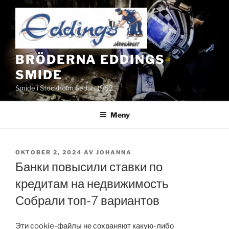
Hoppa
till
innehåll
BRÖDERNA EDDINGS
SMIDE
Smide i Stockholm Sedan 1952
Meny
PUBLICERAT
OKTOBER 2, 2024
AV
JOHANNA
Банки повысили ставки по
кредитам на недвижимость
Собрали топ-7 вариантов
Эти сookie-файлы не сохраняют какую-либо