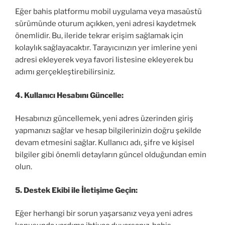
Eğer bahis platformu mobil uygulama veya masaüstü
sürümünde oturum açıkken, yeni adresi kaydetmek
önemlidir. Bu, ileride tekrar erişim sağlamak için
kolaylık sağlayacaktır. Tarayıcınızın yer imlerine yeni
adresi ekleyerek veya favori listesine ekleyerek bu
adımı gerçekleştirebilirsiniz.
4. Kullanıcı Hesabını Güncelle:
Hesabınızı güncellemek, yeni adres üzerinden giriş
yapmanızı sağlar ve hesap bilgilerinizin doğru şekilde
devam etmesini sağlar. Kullanıcı adı, şifre ve kişisel
bilgiler gibi önemli detayların güncel olduğundan emin
olun.
5. Destek Ekibi ile İletişime Geçin:
Eğer herhangi bir sorun yaşarsanız veya yeni adres