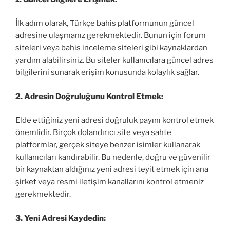
İlk adım olarak, Türkçe bahis platformunun güncel
adresine ulaşmanız gerekmektedir. Bunun için forum
siteleri veya bahis inceleme siteleri gibi kaynaklardan
yardım alabilirsiniz. Bu siteler kullanıcılara güncel adres
bilgilerini sunarak erişim konusunda kolaylık sağlar.
2. Adresin Doğruluğunu Kontrol Etmek:
Elde ettiğiniz yeni adresi doğruluk payını kontrol etmek
önemlidir. Birçok dolandırıcı site veya sahte
platformlar, gerçek siteye benzer isimler kullanarak
kullanıcıları kandırabilir. Bu nedenle, doğru ve güvenilir
bir kaynaktan aldığınız yeni adresi teyit etmek için ana
şirket veya resmi iletişim kanallarını kontrol etmeniz
gerekmektedir.
3. Yeni Adresi Kaydedin: