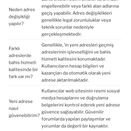
engellenebilir veya farklı alan adlarına
Neden adres
geçiş yapabilir. Adres değişiklikleri
değişikliği
genellikle legal zorunluluklar veya
yapılır?
teknik sorunlar nedeniyle
gerçekleşmektedir.
Genellikle, ’in yeni adresleri geçmiş
Farklı
adreslerinin işlevselliğini ve bahis
adreslerde
hizmeti kalitesini korumaktadır.
bahis hizmeti
Kullanıcıların hesap bilgileri ve
kalitesinde bir
kazançları da otomatik olarak yeni
fark var mı?
adrese aktarılmaktadır.
Kullanıcılar web sitesinin resmi sosyal
medya hesaplarını ve doğrulama
Yeni adrese
belgelerini kontrol ederek yeni adrese
nasıl
güvence sağlayabilir. Güvenilir
güvenebilirim?
forumlarda yapılan paylaşımlar ve
yorumlar da değerli bir kaynaktır.