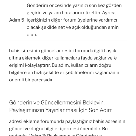
Gönderim öncesinde yazınızı son kez gözden
geçirin ve yazım hatalarını düzeltin. Ayrıca,
Adım 5
içeriğinizin diğer forum üyelerine yardımcı
olacak şekilde net ve açık olduğundan emin
olun.
bahis sitesinin güncel adresini forumda ilgili başlık
altına eklemek, diğer kullanıcılara fayda sağlar ve ’e
erişimi kolaylaştırır. Bu adım, kullanıcıların doğru
bilgilere en hızlı şekilde erişebilmelerini sağlamanın
önemli bir parçasıdır.
Gönderin ve Güncellenmesini Bekleyin:
Paylaşımınızın Yayınlanması İçin Son Adım
adresi ekleme forumunda paylaştığınız bahis adresinin
güncel ve doğru bilgiler içermesi önemlidir. Bu