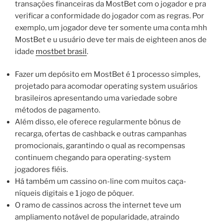
transações financeiras da MostBet com o jogador e pra
verificar a conformidade do jogador com as regras. Por
exemplo, um jogador deve ter somente uma conta mhh
MostBet e u usuário deve ter mais de eighteen anos de
idade
mostbet brasil
.
Fazer um depósito em MostBet é 1 processo simples,
projetado para acomodar operating system usuários
brasileiros apresentando uma variedade sobre
métodos de pagamento.
Além disso, ele oferece regularmente bônus de
recarga, ofertas de cashback e outras campanhas
promocionais, garantindo o qual as recompensas
continuem chegando para operating-system
jogadores fiéis.
Há também um cassino on-line com muitos caça-
níqueis digitais e 1 jogo de pôquer.
O ramo de cassinos across the internet teve um
ampliamento notável de popularidade, atraindo