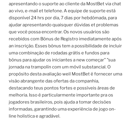
apresentando o suporte ao cliente da MostBet via chat
ao vivo, e-mail et telefone. A equipe de suporte está
disponível 24 hrs por dia, 7 dias por hebdómada, para
ajudar apresentando quaisquer dúvidas et problemas
que você possa encontrar. Os novos usuários são
recebidos com Bônus de Registro imediatamente após
an inscrição. Esses bônus tem a possibilidade de incluir
uma combinação de rodadas grátis e fundos para
bônus para ajudar os iniciantes a new começar” ”sua
jornada na trampolín com um móvil substancial. O
propósito desta avaliação weil MostBet é fornecer uma
visão abrangente das ofertas da companhia,
destacando teus pontos fortes e possíveis áreas de
melhoria. Isso é particularmente importante pra os
jogadores brasileiros, pois ajuda a tomar decisões
informadas, garantindo uma experiência de jogo on-
line holistica e agradável.