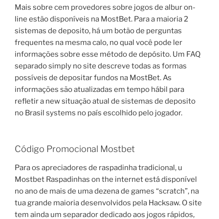
Mais sobre cem provedores sobre jogos de albur on-
line estão disponíveis na MostBet. Para a maioria 2
sistemas de deposito, há um botão de perguntas
frequentes na mesma calo, no qual você pode ler
informações sobre esse método de depósito. Um FAQ
separado simply no site descreve todas as formas
possíveis de depositar fundos na MostBet. As
informações são atualizadas em tempo hábil para
refletir a new situação atual de sistemas de deposito
no Brasil systems no país escolhido pelo jogador.
Código Promocional Mostbet
Para os apreciadores de raspadinha tradicional, u
Mostbet Raspadinhas on the internet está disponível
no ano de mais de uma dezena de games “scratch”, na
tua grande maioria desenvolvidos pela Hacksaw. O site
tem ainda um separador dedicado aos jogos rápidos,