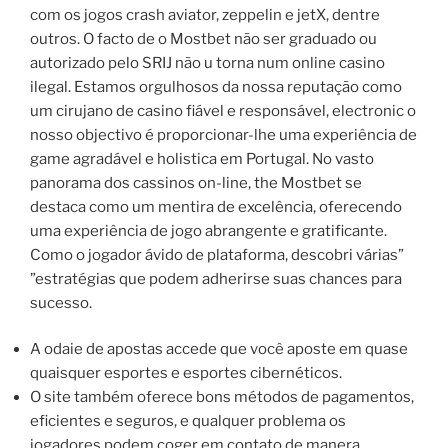
com os jogos crash aviator, zeppelin e jetX, dentre
outros. O facto de o Mostbet não ser graduado ou
autorizado pelo SRIJ não u torna num online casino
ilegal. Estamos orgulhosos da nossa reputação como
um cirujano de casino fiável e responsável, electronic o
nosso objectivo é proporcionar-lhe uma experiência de
game agradável e holistica em Portugal. No vasto
panorama dos cassinos on-line, the Mostbet se
destaca como um mentira de excelência, oferecendo
uma experiência de jogo abrangente e gratificante.
Como o jogador ávido de plataforma, descobri várias”
”estratégias que podem adherirse suas chances para
sucesso.
A odaie de apostas accede que você aposte em quase
quaisquer esportes e esportes cibernéticos.
O site também oferece bons métodos de pagamentos,
eficientes e seguros, e qualquer problema os
jogadores podem coger em contato de manera