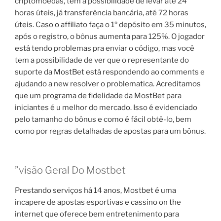
criptomoedas, tem a possibilidade de levar até 24
horas úteis, já transferência bancária, até 72 horas
úteis. Caso o affiliato faça o 1º depósito em 35 minutos,
após o registro, o bônus aumenta para 125%. O jogador
está tendo problemas pra enviar o código, mas você
tem a possibilidade de ver que o representante do
suporte da MostBet está respondendo ao comments e
ajudando a new resolver o problematica. Acreditamos
que um programa de fidelidade da MostBet para
iniciantes é u melhor do mercado. Isso é evidenciado
pelo tamanho do bônus e como é fácil obtê-lo, bem
como por regras detalhadas de apostas para um bônus.
”visão Geral Do Mostbet
Prestando serviços há 14 anos, Mostbet é uma
incapere de apostas esportivas e cassino on the
internet que oferece bem entretenimento para