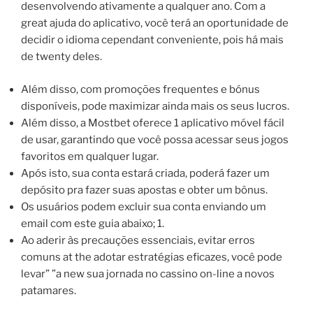
desenvolvendo ativamente a qualquer ano. Com a
great ajuda do aplicativo, você terá an oportunidade de
decidir o idioma cependant conveniente, pois há mais
de twenty deles.
Além disso, com promoções frequentes e bónus
disponíveis, pode maximizar ainda mais os seus lucros.
Além disso, a Mostbet oferece 1 aplicativo móvel fácil
de usar, garantindo que você possa acessar seus jogos
favoritos em qualquer lugar.
Após isto, sua conta estará criada, poderá fazer um
depósito pra fazer suas apostas e obter um bônus.
Os usuários podem excluir sua conta enviando um
email com este guia abaixo; 1.
Ao aderir às precauções essenciais, evitar erros
comuns at the adotar estratégias eficazes, você pode
levar” ”a new sua jornada no cassino on-line a novos
patamares.