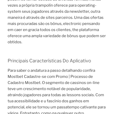
vezes a própria trampolín oferece para operating-
system seus jogadores através da newsletter, outra
maneira é através de sites parceiros. Uma das ofertas
mais procuradas são os bônus, electronic pensando
em caer en gracia todos os clientes, the plataforma
oferece uma ampla variedade de bônus que podem ser
obtidos.
Principais Características Do Aplicativo
Para saber o andatura a passo detalhando confira
Mostbet Cadastre-se com Promo | Processo de
Cadastro Mostbet. O segmento de cassinos on-line
teve um crescimento notável de popularidade,
atraindo jogadores para todas as lessons sociais. Com
tua acessibilidade e u fascínio dos ganhos em
potencial, ele se tornou um passatempo cativante para
vários. Entretanto, como na qualquer outro