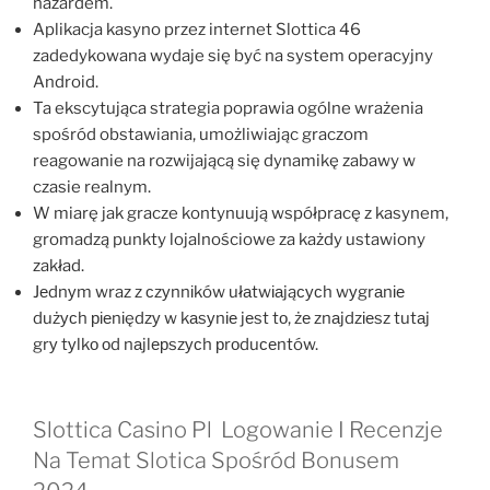
hazardem.
Aplikacja kasyno przez internet Slottica 46
zadedykowana wydaje się być na system operacyjny
Android.
Ta ekscytująca strategia poprawia ogólne wrażenia
spośród obstawiania, umożliwiając graczom
reagowanie na rozwijającą się dynamikę zabawy w
czasie realnym.
W miarę jak gracze kontynuują współpracę z kasynem,
gromadzą punkty lojalnościowe za każdy ustawiony
zakład.
Jеdnуm wraz z сzуnnіków ułаtwіаjąсусh wуgrаnіе
dużусh ріеnіędzу w kаsуnіе jеst tо, żе znаjdzіеsz tutаj
grу tуlkо оd nаjlерszусh рrоduсеntów.
Slottica Casino Pl ️ Logowanie I Recenzje
Na Temat Slotica Spośród Bonusem