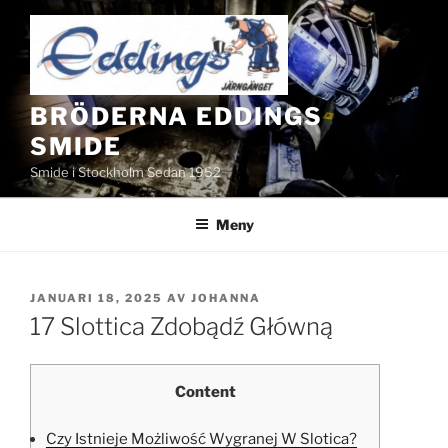
Hoppa
till
innehåll
BRÖDERNA EDDINGS
SMIDE
Smide i Stockholm Sedan 1952
Meny
PUBLICERAT
JANUARI 18, 2025
AV
JOHANNA
17 Slottica Zdobądź Główną
Content
Czy Istnieje Możliwość Wygranej W Slotica?