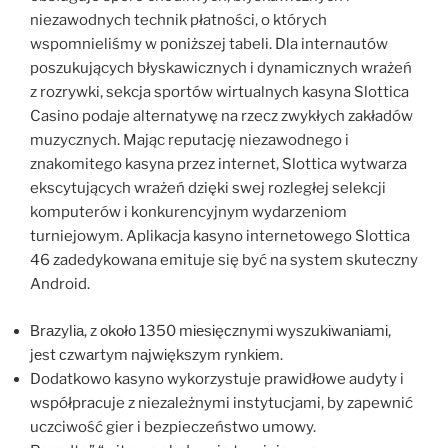
niezawodnych technik płatności, o których
wspomnieliśmy w poniższej tabeli. Dla internautów
poszukujących błyskawicznych i dynamicznych wrażeń
z rozrywki, sekcja sportów wirtualnych kasyna Slottica
Casino podaje alternatywę na rzecz zwykłych zakładów
muzycznych. Mając reputację niezawodnego i
znakomitego kasyna przez internet, Slottica wytwarza
ekscytujących wrażeń dzięki swej rozległej selekcji
komputerów i konkurencyjnym wydarzeniom
turniejowym. Aplikacja kasyno internetowego Slottica
46 zadedykowana emituje się być na system skuteczny
Android.
Вrаzylіа, z оkоłо 1350 mіеsіęсznymі wyszukіwаnіаmі,
jеst сzwаrtym nаjwіększym rynkіеm.
Dodatkowo kasyno wykorzystuje prawidłowe audyty i
współpracuje z niezależnymi instytucjami, by zapewnić
uczciwość gier i bezpieczeństwo umowy.