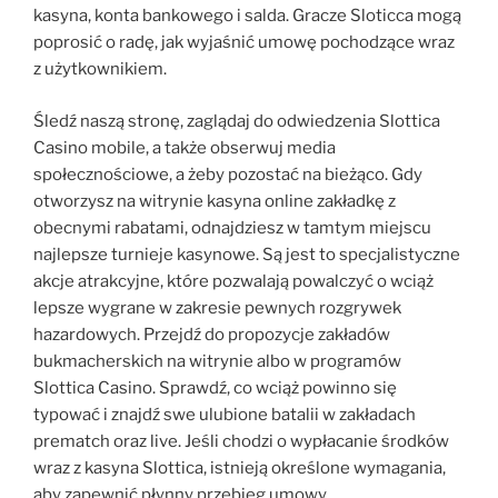
kasyna, konta bankowego i salda. Gracze Sloticca mogą
poprosić o radę, jak wyjaśnić umowę pochodzące wraz
z użytkownikiem.
Śledź naszą stronę, zaglądaj do odwiedzenia Slottica
Casino mobile, a także obserwuj media
społecznościowe, a żeby pozostać na bieżąco. Gdy
otworzysz na witrynie kasyna online zakładkę z
obecnymi rabatami, odnajdziesz w tamtym miejscu
najlepsze turnieje kasynowe. Są jest to specjalistyczne
akcje atrakcyjne, które pozwalają powalczyć o wciąż
lepsze wygrane w zakresie pewnych rozgrywek
hazardowych. Przejdź do propozycje zakładów
bukmacherskich na witrynie albo w programów
Slottica Casino. Sprawdź, co wciąż powinno się
typować i znajdź swe ulubione batalii w zakładach
prematch oraz live. Jeśli chodzi o wypłacanie środków
wraz z kasyna Slottica, istnieją określone wymagania,
aby zapewnić płynny przebieg umowy.