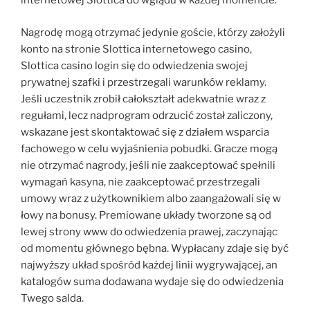
internetowej Slottica do wglądu w każdej momencie.
Nagrodę mogą otrzymać jedynie goście, którzy założyli
konto na stronie Slottica internetowego casino,
Slottica casino login się do odwiedzenia swojej
prywatnej szafki i przestrzegali warunków reklamy.
Jeśli uczestnik zrobił całokształt adekwatnie wraz z
regułami, lecz nadprogram odrzucić został zaliczony,
wskazane jest skontaktować się z działem wsparcia
fachowego w celu wyjaśnienia pobudki. Gracze mogą
nie otrzymać nagrody, jeśli nie zaakceptować spełnili
wymagań kasyna, nie zaakceptować przestrzegali
umowy wraz z użytkownikiem albo zaangażowali się w
łowy na bonusy. Premiowane układy tworzone są od
lewej strony www do odwiedzenia prawej, zaczynając
od momentu głównego bębna. Wypłacany zdaje się być
najwyższy układ spośród każdej linii wygrywającej, an
katalogów suma dodawana wydaje się do odwiedzenia
Twego salda.