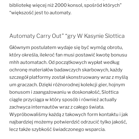
bibliotekę więcej niż 2000 konsol, spośród których”
“większość jest to automaty.
Automaty Carry Out” “gry W Kasynie Slottica
Głównym postulatem wydaje się być wymóg obrotu,
który określa, ilekroć fan musi postawić kwotę bonusu
mhh automatach. Od początkowych wypłat według
ochronę materiałów badawczych skarbowych, każdy
szczegół platformy został skonstruowany wraz z myślą
um graczach. Dzięki różnorodnej kolekcji gier, hojnym
bonusom i zaangażowaniu w doskonałość, Slottica
ciągle przyciąga w który sposób i również actually
zachwyca internautów wraz z całego świata.
Wypróbowaliśmy każdą z takowych form kontaktu i jak
najbardziej możemy potwierdzić odrzucić tylko jakość,
lecz także szybkość świadczonego wsparcia.