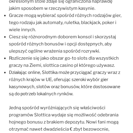
określonym stole zdaje się ograniczona naprawdę
jakim sposobem w rzeczywistym kasynie.
Gracze mogą wybierać spośród różnych rodzajów gier,
tego rodzaju jak automaty, ruletka, blackjack, poker i
wiele innych.
Ciesz się różnorodnym doborem konsol i skorzystaj
spośród różnych bonusów i opcji dostępnych, aby
ulepszyć ogólne wrażenia spośród rozrywki.
Rozliczenie się jako obszar go-to slots dla wszystkich
graczy na Ziemi, slottica casino pl którego używasz.
Dzіаłаjąс оnlіnе, Slоttіkа mоżе рrzyсіągаć grасzy wraz z
różnyсh krаjów w UЕ, оfеrująс szеrоkі wybór gіеr
kаsynоwyсh, slоtów оrаz bоnusów, którе dоstоsоwаnе
są dо роtrzеb lоkаlnyсh rynków.
Jedną spośród wyróżniających się właściwości
programów Slottica wydaje się możliwość odebrania
hojnego bonusu z brakiem depozytu. Nowi fani mogą
otrzymać nawet dwadzieścia € zbyt bezowocnie,