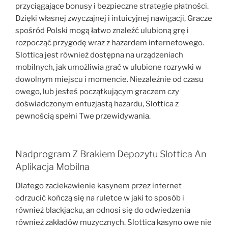
przyciągające bonusy i bezpieczne strategie płatności.
Dzięki własnej zwyczajnej i intuicyjnej nawigacji, Gracze
spośród Polski mogą łatwo znaleźć ulubioną grę i
rozpocząć przygodę wraz z hazardem internetowego.
Slottica jest również dostępna na urządzeniach
mobilnych, jak umożliwia grać w ulubione rozrywki w
dowolnym miejscu i momencie. Niezależnie od czasu
owego, lub jesteś początkującym graczem czy
doświadczonym entuzjastą hazardu, Slottica z
pewnością spełni Twe przewidywania.
Nadprogram Z Brakiem Depozytu Slottica An
Aplikacja Mobilna
Dlatego zaciekawienie kasynem przez internet
odrzucić kończą się na ruletce w jaki to sposób i
również blackjacku, an odnosi się do odwiedzenia
również zakładów muzycznych. Slottica kasyno owe nie