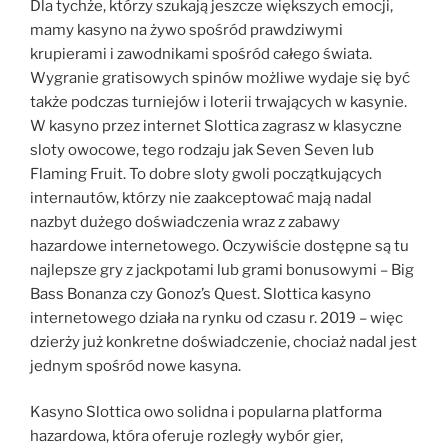
Dla tychże, którzy szukają jeszcze większych emocji,
mamy kasyno na żywo spośród prawdziwymi
krupierami i zawodnikami spośród całego świata.
Wygranie gratisowych spinów możliwe wydaje się być
także podczas turniejów i loterii trwających w kasynie.
W kasyno przez internet Slottica zagrasz w klasyczne
sloty owocowe, tego rodzaju jak Seven Seven lub
Flaming Fruit. To dobre sloty gwoli początkujących
internautów, którzy nie zaakceptować mają nadal
nazbyt dużego doświadczenia wraz z zabawy
hazardowe internetowego. Oczywiście dostępne są tu
najlepsze gry z jackpotami lub grami bonusowymi – Big
Bass Bonanza czy Gonoz’s Quest. Slottica kasyno
internetowego działa na rynku od czasu r. 2019 – więc
dzierży już konkretne doświadczenie, chociaż nadal jest
jednym spośród nowe kasyna.
Kasyno Slottica owo solidna i popularna platforma
hazardowa, która oferuje rozległy wybór gier,