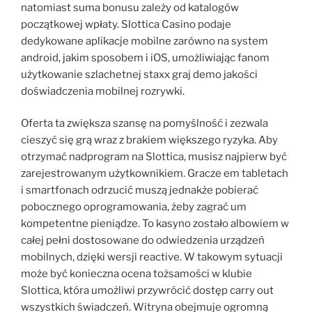
natomiast suma bonusu zależy od katalogów
początkowej wpłaty. Slottica Casino podaje
dedykowane aplikacje mobilne zarówno na system
android, jakim sposobem i iOS, umożliwiając fanom
użytkowanie szlachetnej staxx graj demo jakości
doświadczenia mobilnej rozrywki.
Oferta ta zwiększa szansę na pomyślność i zezwala
cieszyć się grą wraz z brakiem większego ryzyka. Aby
otrzymać nadprogram na Slottica, musisz najpierw być
zarejestrowanym użytkownikiem. Gracze em tabletach
i smartfonach odrzucić muszą jednakże pobierać
pobocznego oprogramowania, żeby zagrać um
kompetentne pieniądze. To kasyno zostało albowiem w
całej pełni dostosowane do odwiedzenia urządzeń
mobilnych, dzięki wersji reactive. W takowym sytuacji
może być konieczna ocena tożsamości w klubie
Slottica, która umożliwi przywrócić dostęp carry out
wszystkich świadczeń. Witryna obejmuje ogromną