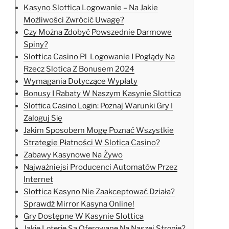
Kasyno Slottica Logowanie – Na Jakie
Możliwości Zwrócić Uwagę?
Czy Można Zdobyć Powszednie Darmowe
Spiny?
Slottica Casino Pl ️ Logowanie I Poglądy Na
Rzecz Slotica Z Bonusem 2024
Wymagania Dotyczące Wypłaty
Bonusy I Rabaty W Naszym Kasynie Slottica
Slоttіса Саsіnо Lоgіn: Роznаj Wаrunkі Grу І
Zаlоguj Sіę
Jakim Sposobem Mogę Poznać Wszystkie
Strategie Płatności W Slotica Casino?
Zabawy Kasynowe Na Żywo
Najważniejsi Producenci Automatów Przez
Internet
Slottica Kasyno Nie Zaakceptować Działa?
Sprawdź Mirror Kasyna Online!
Gry Dostępne W Kasynie Slottica
Jаkіе Lоtеrіе Są Оfеrоwаnе Nа Nаszеj Strоnіе?