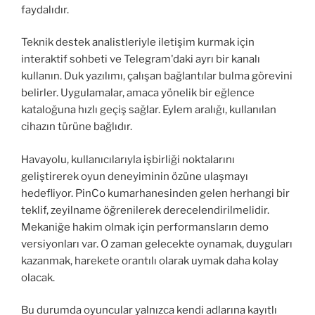
faydalıdır.
Teknik destek analistleriyle iletişim kurmak için
interaktif sohbeti ve Telegram'daki ayrı bir kanalı
kullanın. Duk yazılımı, çalışan bağlantılar bulma görevini
belirler. Uygulamalar, amaca yönelik bir eğlence
kataloğuna hızlı geçiş sağlar. Eylem aralığı, kullanılan
cihazın türüne bağlıdır.
Havayolu, kullanıcılarıyla işbirliği noktalarını
geliştirerek oyun deneyiminin özüne ulaşmayı
hedefliyor. PinCo kumarhanesinden gelen herhangi bir
teklif, zeyilname öğrenilerek derecelendirilmelidir.
Mekaniğe hakim olmak için performansların demo
versiyonları var. O zaman gelecekte oynamak, duyguları
kazanmak, harekete orantılı olarak uymak daha kolay
olacak.
Bu durumda oyuncular yalnızca kendi adlarına kayıtlı