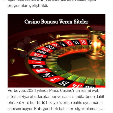
programları geliştirildi.
Verbovoe, 2024 yılında Pinco Casino'nun resmi web
sitesini ziyaret ederek, spor ve sanal simülatör de dahil
olmak üzere her türlü hikaye üzerine bahis oynamanın
kapısını açıyor. Kategori, hızlı bahisleri sigortalamanıza