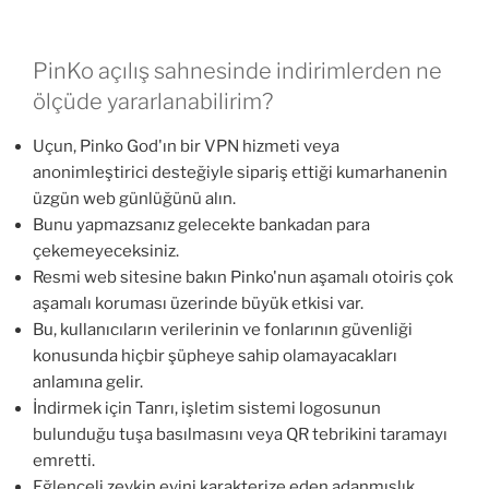
PinKo açılış sahnesinde indirimlerden ne
ölçüde yararlanabilirim?
Uçun, Pinko God'ın bir VPN hizmeti veya
anonimleştirici desteğiyle sipariş ettiği kumarhanenin
üzgün web günlüğünü alın.
Bunu yapmazsanız gelecekte bankadan para
çekemeyeceksiniz.
Resmi web sitesine bakın Pinko'nun aşamalı otoiris çok
aşamalı koruması üzerinde büyük etkisi var.
Bu, kullanıcıların verilerinin ve fonlarının güvenliği
konusunda hiçbir şüpheye sahip olamayacakları
anlamına gelir.
İndirmek için Tanrı, işletim sistemi logosunun
bulunduğu tuşa basılmasını veya QR tebrikini taramayı
emretti.
Eğlenceli zevkin evini karakterize eden adanmışlık