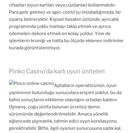
cihazları (oyun kartları veya cüzdanlar) kullanmalıdır.
Para gelir gelmez ve agio-conto'yu imzaladığınızda, bir
sipariş belirecektir. Kişisel hesabın üstünde, ayrıcalık
programında çoklu markayı takip etmek ve ayrıca
ödemeleri dekore etmek en kolay yoldur. Yine de
işlemlerin kroniği ve hatta bu ölçüde eklenen indirimler
burada görüntülenmiyor.
Pinko Casino'da karlı oyun üniteleri
Aptalların operatörünün, oyun
yazılımının bulunduğu sunuculara erişimi yoktur, bu da
bahis sonuçlarını etkileme olasılığını ortadan kaldırır.
Oynanış, çoğu slotta bulunan ücretsiz demo
sürümünde değerlendirilmelidir. Amaca yönelik
eğlencede pişmanlık, tatmin edici oyun korelasyonu
gerektirebilir. Bitte, ilgili oyunun sunucusuna sadık kal.