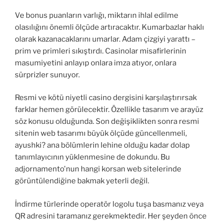
Ve bonus puanların varlığı, miktarın ihlal edilme
olasılığını önemli ölçüde artıracaktır. Kumarbazlar haklı
olarak kazanacaklarını umarlar. Adam çizgiyi yarattı –
prim ve primleri sıkıştırdı. Casinolar misafirlerinin
masumiyetini anlayıp onlara imza atıyor, onlara
sürprizler sunuyor.
Resmi ve kötü niyetli casino dergisini karşılaştırırsak
farklar hemen görülecektir. Özellikle tasarım ve arayüz
söz konusu olduğunda. Son değişiklikten sonra resmi
sitenin web tasarımı büyük ölçüde güncellenmeli,
ayushki? ana bölümlerin lehine olduğu kadar dolap
tanımlayıcının yüklenmesine de dokundu. Bu
adjornamento'nun hangi korsan web sitelerinde
görüntülendiğine bakmak yeterli değil.
İndirme türlerinde operatör logolu tuşa basmanız veya
QR adresini taramanız gerekmektedir. Her şeyden önce