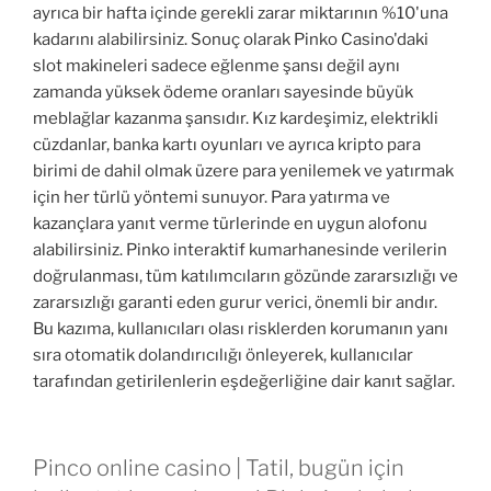
ayrıca bir hafta içinde gerekli zarar miktarının %10'una
kadarını alabilirsiniz. Sonuç olarak Pinko Casino'daki
slot makineleri sadece eğlenme şansı değil aynı
zamanda yüksek ödeme oranları sayesinde büyük
meblağlar kazanma şansıdır. Kız kardeşimiz, elektrikli
cüzdanlar, banka kartı oyunları ve ayrıca kripto para
birimi de dahil olmak üzere para yenilemek ve yatırmak
için her türlü yöntemi sunuyor. Para yatırma ve
kazançlara yanıt verme türlerinde en uygun alofonu
alabilirsiniz. Pinko interaktif kumarhanesinde verilerin
doğrulanması, tüm katılımcıların gözünde zararsızlığı ve
zararsızlığı garanti eden gurur verici, önemli bir andır.
Bu kazıma, kullanıcıları olası risklerden korumanın yanı
sıra otomatik dolandırıcılığı önleyerek, kullanıcılar
tarafından getirilenlerin eşdeğerliğine dair kanıt sağlar.
Pinco online casino | Tatil, bugün için