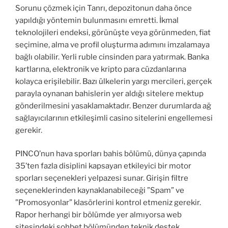
Sorunu çözmek için Tanrı, depozitonun daha önce
yapıldığı yöntemin bulunmasını emretti. İkmal
teknolojileri endeksi, görünüşte veya görünmeden, fiat
seçimine, alma ve profil oluşturma adımını imzalamaya
bağlı olabilir. Yerli ruble cinsinden para yatırmak. Banka
kartlarına, elektronik ve kripto para cüzdanlarına
kolayca erişilebilir. Bazı ülkelerin yargı mercileri, gerçek
parayla oynanan bahislerin yer aldığı sitelere mektup
gönderilmesini yasaklamaktadır. Benzer durumlarda ağ
sağlayıcılarının etkileşimli casino sitelerini engellemesi
gerekir.
PINCO’nun hava sporları bahis bölümü, dünya çapında
35’ten fazla disiplini kapsayan etkileyici bir motor
sporları seçenekleri yelpazesi sunar. Girişin filtre
seçeneklerinden kaynaklanabileceği ”Spam” ve
”Promosyonlar” klasörlerini kontrol etmeniz gerekir.
Rapor herhangi bir bölümde yer almıyorsa web
sitesindeki sohbet bölümünden teknik destek