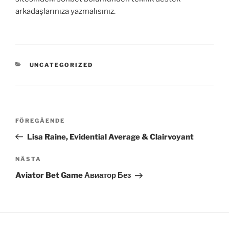
arkadaşlarınıza yazmalısınız.
KATEGORIER
UNCATEGORIZED
Inläggsnavigering
Föregående
FÖREGÅENDE
inlägg
Lisa Raine, Evidential Average & Clairvoyant
Nästa
NÄSTA
inlägg
Aviator Bet Game Авиатор Без