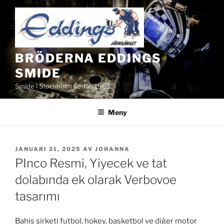
Hoppa
till
innehåll
BRÖDERNA EDDINGS
SMIDE
Smide i Stockholm Sedan 1952
Meny
PUBLICERAT
JANUARI 21, 2025
AV
JOHANNA
PInco Resmi, Yiyecek ve tat
dolabında ek olarak Verbovoe
tasarımı
Bahis şirketi futbol, ​​hokey, basketbol ve diğer motor