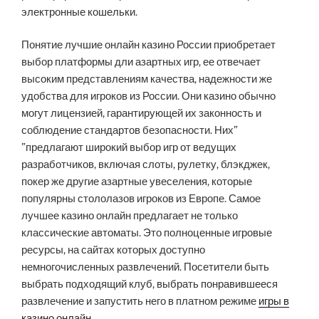
электронные кошельки.
Понятие лучшие онлайн казино России приобретает
выбор платформы дли азартных игр, ее отвечает
высоким представлениям качества, надежности же
удобства для игроков из России. Они казино обычно
могут лицензией, гарантирующей их законность и
соблюдение стандартов безопасности. Них”
”предлагают широкий выбор игр от ведущих
разработчиков, включая слоты, рулетку, блэкджек,
покер же другие азартные увеселения, которые
популярны стололазов игроков из Европе. Самое
лучшее казино онлайн предлагает не только
классические автоматы. Это полноценные игровые
ресурсы, на сайтах которых доступно
немногочисленных развлечений. Посетители быть
выбрать подходящий клуб, выбрать понравившееся
развлечение и запустить него в платном режиме
игры в
казино онлайн
.