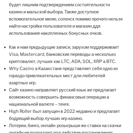
будет лишним подтверждением состоятельности
казино и мальской выбора. Также доступное
вспомогательное меню, соленск помимо прочего нельзя
найти настройки пользователя и магазин ддя
использования накопленных бонусных очков.
Как и нам предыдущие записи, зарухом поддерживает
Visa, Mastercard, банковские переводы а несколько
криптовалют, лучших как LTC, ADA, SOL, XRP а BTC.
Why Casino а Казахстане представляет себя одно из
гораздо привлекательных мест дли любителей
азартных игр.
Сайт казино направляет русский язык же предлагает
возможность совершить финансовые операции а
национальной валюте – тенге.
High Roller был запущен в 2022 недавно и предлагает
бодрящий выбор лучших игр казино.
Лотереи, бинго, онлайн-розыгрыши же ставки на скачки
онлайн не подпадают под действие постановления.