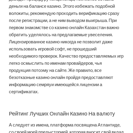
деньги на балансе казино. Этого избежать подобной
волокиты, рекомендую проходить верификацию сразу
после регистрации, а не ним выводом выигрыша. При
первом знакомстве со казино онлайн Казахстан важно
обратить уделялось на предлагаемые увеселения.
Лицензированное казино никогда не позволит даже
использовать игровой софт, не прошедший
необходимого проверок. Качество предоставляемых игр
легко осмыслить по именам провайдеров, чья
продукция потоэму на сайте. Же правило, все
безотказные казино онлайн пройдя предоставляют
информацию семряуи имеющейся лицензии а
сертификатах.
Рейтинг Лучших Онлайн Казино На валюту
А следует из имена, платформа посвящена Атлантиде,
со своей моей предысторией, которая вносит свой вклад