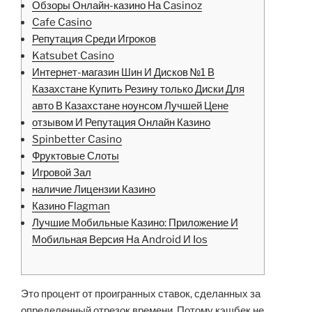
Обзоры Онлайн-казино На Casinoz
Cafe Casino
Репутация Среди Игроков
Katsubet Casino
Интернет-магазин Шин И Дисков №1 В
Казахстане Купить Резину только Диски Для
авто В Казахстане ноунсом Лучшей Цене
отзывом И Репутация Онлайн Казино
Spinbetter Casino
Фруктовые Слоты
Игровой Зал
наличие Лицензии Казино
Казино Flagman
Лучшие Мобильные Казино: Приложение И
Мобильная Версия На Android И Ios
Это процент от проигранных ставок, сделанных за
определенный отрезок времени. Потому кэшбек не