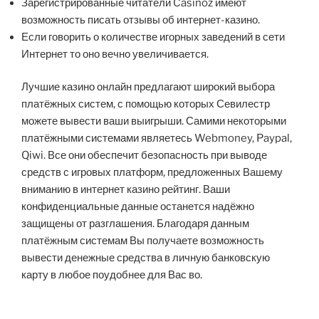
Зарегистрированные читатели Casinoz имеют
возможность писать отзывы об интернет-казино.
Если говорить о количестве игорных заведений в сети
Интернет то оно вечно увеличивается.
Лучшие казино онлайн предлагают широкий выбора
платёжных систем, с помощью которых Севилестр
можете вывести ваши выигрыши. Самими некоторыми
платёжными системами являетесь Webmoney, Paypal,
Qiwi. Все они обеспечит безопасность при выводе
средств с игровых платформ, предложенных Вашему
вниманию в интернет казино рейтинг. Ваши
конфиденциальные данные останется надёжно
защищены от разглашения. Благодаря данным
платёжным системам Вы получаете возможность
вывести денежные средства в личную банковскую
карту в любое поудобнее для Вас во.