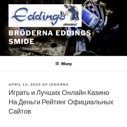
Hoppa
till
innehåll
BRÖDERNA EDDINGS
SMIDE
Smide i Stockholm Sedan 1952
Meny
PUBLICERAT
APRIL 14, 2025
AV
JOHANNA
Играть и Лучших Онлайн Казино
На Деньги Рейтинг Официальных
Сайтов