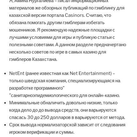
Я, Амина Нургалиева – писал информационных
материалов же обзорных публикаций по гэмблингу для
казахской версии портала Casinors. Считаю, что
обязана помогать другим гэмблерам избегать
мошенников. Я рекомендую надежные площадки с
лучшими условиями для игры и публикую статьи с
полезными советами. А данном разделе предначертано
несколько советов по игре в самых казино для
гэмблеров Казахстана.
NetEnt (ранее известная как Net Entertainment) –
только шведская компания, специализирующаяся на
разработке программного”
”санитарноэпидемиологического для онлайн-казино.
Минимальные обналичить довольно низкие, только
когда дело до до вывода средств, они варьируются
спасась 30 до 250 долларов в варьируются от метода.
Срок вывода нормализаторской зависит от следования
игроком верификации и суммы.