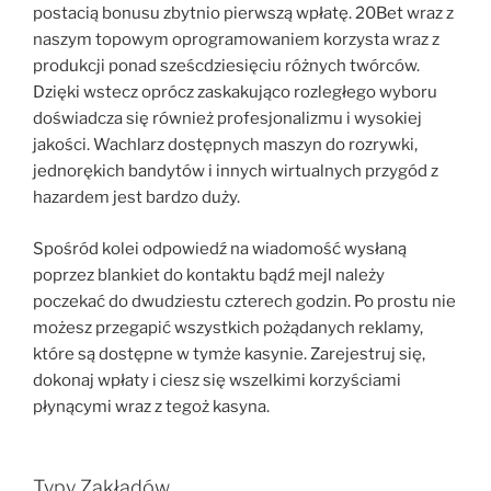
postacią bonusu zbytnio pierwszą wpłatę. 20Bet wraz z
naszym topowym oprogramowaniem korzysta wraz z
produkcji ponad sześcdziesięciu różnych twórców.
Dzięki wstecz oprócz zaskakująco rozległego wyboru
doświadcza się również profesjonalizmu i wysokiej
jakości. Wachlarz dostępnych maszyn do rozrywki,
jednorękich bandytów i innych wirtualnych przygód z
hazardem jest bardzo duży.
Spośród kolei odpowiedź na wiadomość wysłaną
poprzez blankiet do kontaktu bądź mejl należy
poczekać do dwudziestu czterech godzin. Po prostu nie
możesz przegapić wszystkich pożądanych reklamy,
które są dostępne w tymże kasynie. Zarejestruj się,
dokonaj wpłaty i ciesz się wszelkimi korzyściami
płynącymi wraz z tegoż kasyna.
Typy Zakładów