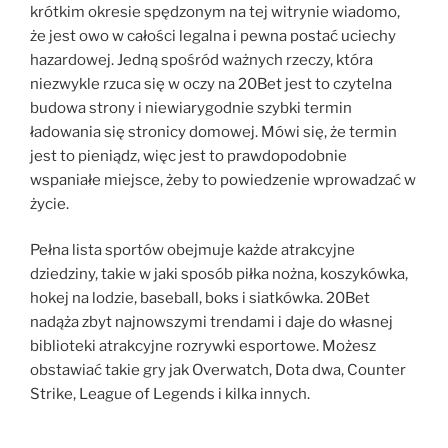
krótkim okresie spędzonym na tej witrynie wiadomo,
że jest owo w całości legalna i pewna postać uciechy
hazardowej. Jedną spośród ważnych rzeczy, która
niezwykle rzuca się w oczy na 20Bet jest to czytelna
budowa strony i niewiarygodnie szybki termin
ładowania się stronicy domowej. Mówi się, że termin
jest to pieniądz, więc jest to prawdopodobnie
wspaniałe miejsce, żeby to powiedzenie wprowadzać w
życie.
Pełna lista sportów obejmuje każde atrakcyjne
dziedziny, takie w jaki sposób piłka nożna, koszykówka,
hokej na lodzie, baseball, boks i siatkówka. 20Bet
nadąża zbyt najnowszymi trendami i daje do własnej
biblioteki atrakcyjne rozrywki esportowe. Możesz
obstawiać takie gry jak Overwatch, Dota dwa, Counter
Strike, League of Legends i kilka innych.