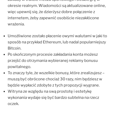
okresie realnym. Wiadomości są aktualizowane online,
więc upewnij się, że dzierżysz dobre połączenie z
internetem, żeby zapewnić osobiście niezakłócone
wrażenia.
Umożliwione zostało płacenie owymi walutami w jaki to
sposób na przykład Ethereum, lub nadal popularniejszy
Bitcoin.
Po skończonym procesie zakładania konta możesz
przejść do otrzymania wybieranej reklamy bonusu
powitalnego.
To znaczy tyle, że wszelkie bonusy, które zrealizujesz –
muszą być obrócone chociaż 30 razy, nim będziesz w
będzie wypłacić zdobyte z tych propozycji wygrane.
Witryna ze względu na swą prostotę i estetykę
wykonania wydaje się być bardzo subtelna na rzecz
oczek.