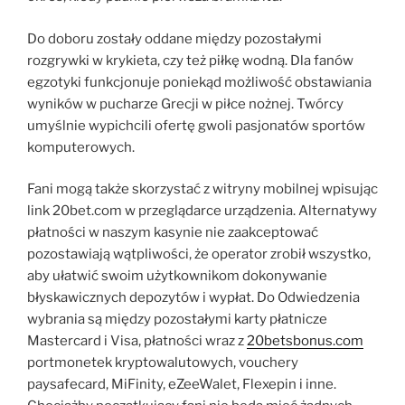
Do doboru zostały oddane między pozostałymi
rozgrywki w krykieta, czy też piłkę wodną. Dla fanów
egzotyki funkcjonuje poniekąd możliwość obstawiania
wyników w pucharze Grecji w piłce nożnej. Twórcy
umyślnie wypichcili ofertę gwoli pasjonatów sportów
komputerowych.
Fani mogą także skorzystać z witryny mobilnej wpisując
link 20bet.com w przeglądarce urządzenia. Alternatywy
płatności w naszym kasynie nie zaakceptować
pozostawiają wątpliwości, że operator zrobił wszystko,
aby ułatwić swoim użytkownikom dokonywanie
błyskawicznych depozytów i wypłat. Do Odwiedzenia
wybrania są między pozostałymi karty płatnicze
Mastercard i Visa, płatności wraz z
20betsbonus.com
portmonetek kryptowalutowych, vouchery
paysafecard, MiFinity, eZeeWalet, Flexepin i inne.