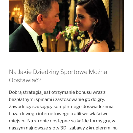
Na Jakie Dziedziny Sportowe Można
Obstawiać?
Dobrą strategią jest otrzymanie bonusu wraz z
bezpłatnymi spinami i zastosowanie go do gry.
Zawodnicy szukający kompletnego doświadczenia
hazardowego internetowego trafili we właściwe
miejsce. Na stronie dostępne są każde formy gry, w
naszym najnowsze sloty 3D i zabawy z krupierami na