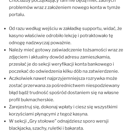
Chociażby początkujący fani nie będą mieć żadnych
problemów wraz z założeniem nowego konta w tymże
portalu.
Od razu według wejściu w zakładkę supportu, widać, że
kasyno właściwie odrobiło lekcję i potraktowało tę
odnogę nadzwyczaj poważnie.
Należy mieć gotowy zaświadczenie tożsamości wraz ze
zdjęciem i aktualny dowód adresu zamieszkamia,
przesłać je do sekcji weryfikacji konta bankowego i
poczekać do odwiedzenia kilku dób na zatwierdzenie.
Aczkolwiek nawet najprzyjemniejsza rozrywka może
zostać przerwana za pośrednictwem niespodziewany
błąd bądź trudność spośród dostaniem się na własne
profil bukmacherskie.
Zarejestruj się, dokonaj wpłaty i ciesz się wszystkimi
korzyściami płynącymi z tegoż kasyna.
W sekcji „Gry stołowe” odnajdziesz sporo wersji
blackjacka, szachy, ruletki i bakarata.