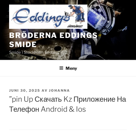
Hoppa
till
innehåll
BRÖDERNA EDDINGS
SMIDE
Smide i Stockholm Sedan 1952
Meny
PUBLICERAT
JUNI 30, 2025
AV
JOHANNA
”pin Up Скачать Kz Приложение На
Телефон Android & Ios