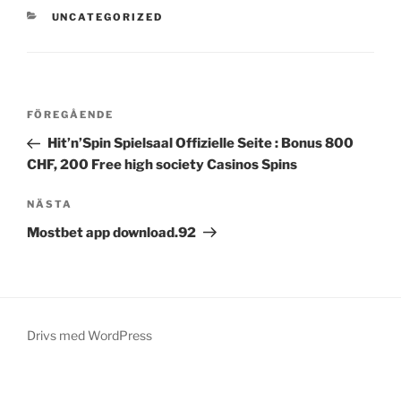
KATEGORIER
UNCATEGORIZED
Inläggsnavigering
Föregående
FÖREGÅENDE
inlägg
Hit’n’Spin Spielsaal Offizielle Seite : Bonus 800
CHF, 200 Free high society Casinos Spins
Nästa
NÄSTA
inlägg
Mostbet app download.92
Drivs med WordPress