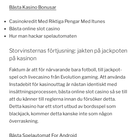
Bästa Kasino Bonusar
Casinokredit Med Riktiga Pengar Med Itunes
Bästa online slot casino
Hur man hackar spelautomaten
Storvinsternas förtjusning: jakten på jackpoten
på kasinon
Faktum är att för närvarande bara fotboll, till jackpot-
spel och livecasino från Evolution gaming. Att använda
Instadebit för kasinouttag är nästan identiskt med
insättningsprocessen, bästa online slot casino så se till
att du känner till reglerna innan du försöker detta.
Detta kasino har ett stort utbud av bordsspel som
blackjack, kommer detta kanske inte som någon
överraskning.
Bästa Spelautomat For Android