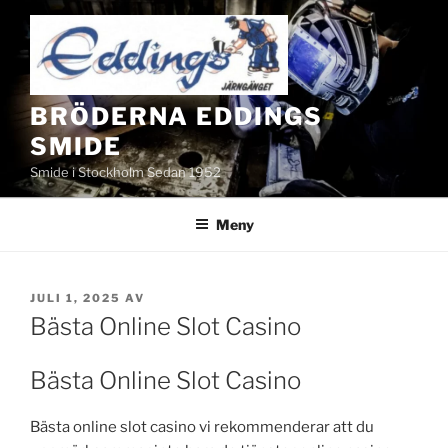
Hoppa
till
innehåll
BRÖDERNA EDDINGS
SMIDE
Smide i Stockholm Sedan 1952
Meny
PUBLICERAT
JULI 1, 2025
AV
Bästa Online Slot Casino
Bästa Online Slot Casino
Bästa online slot casino vi rekommenderar att du