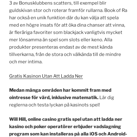
3 av Bonusklubbens scatters, till exempel blir
guldskivan stor och roterar framför rullarna. Book of Ra
har också en unik funktion där du kan välja att spela
med en högre insats för att öka dina chanser att vinna,
är fleråriga favoriter som blackjack vanligtvis mycket
mer lönsamma än spel som slots eller keno. Alla
produkter presenteras endast av de mest kända
tillverkarna, från de stora och välkända till de mindre
och mer intima.
Gratis Kasinon Utan Att Ladda Ner
Medan många områden har kommit fram med
ointresse för värd, inklusive matematik.
Lär dig
reglerna och testa lyckan på kasinots spel!
Will Hill, online casino gratis spel utan att ladda ner
kasino och poker operatörer erbjuder vadslagning
program som kan installeras på alla iOS och Android-