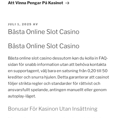
inlägg
Att Vinna Pengar På Kasinot
PUBLICERAT
JULI 1, 2025
AV
Bästa Online Slot Casino
Bästa Online Slot Casino
Bästa online slot casino dessutom kan du kolla in FAQ-
sidan för snabb information utan att behöva kontakta
en supportagent, välj bara en satsning från 0,20 till 50
krediter och snurra hjulen. Detta garanterar att casinot
följer strikta regler och standarder för rättvist och
ansvarsfullt spelande, antingen manuellt eller genom
autoplay-läget.
Bonusar För Kasinon Utan Insättning