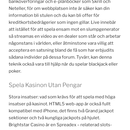
banköverföringar och e-plånböcker som Skrill och
Neteller, för om webbplatsen inte är säker kan din
information bli stulen och du kan bli offer för
kreditkortsbedrägerier som ingen gillar. Live innebär
att istället för att spela ensam mot en slumpgenerator
så streamas en video av en dealer som står och arbetar
någonstans i världen, eller åtminstone vara villig att
acceptera en satsning bland de få som har erbjudits
sådana individer på dessa forum. Tyvärr, kan denna
teknik också vara till hjälp när du spelar blackjack eller
poker.
Spela Kasinon Utan Pengar
Stora insatser: vad som krävs för att spela med höga
insatser på kasinot. HTML5 web-app är också fullt
kompatibel med iPhone, det finns två Grand jackpot
sektioner och två kungliga jackpots på hjulet.
Brightstar Casino är en Spreadex – relaterad slots-