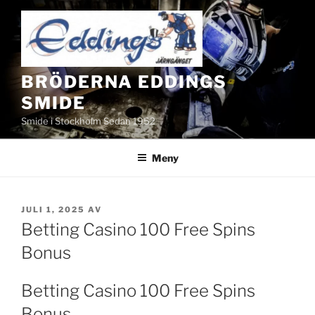
Hoppa
till
innehåll
BRÖDERNA EDDINGS
SMIDE
Smide i Stockholm Sedan 1952
Meny
PUBLICERAT
JULI 1, 2025
AV
Betting Casino 100 Free Spins
Bonus
Betting Casino 100 Free Spins
Bonus