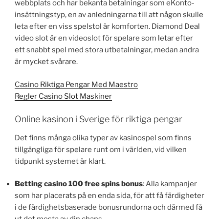
webbplats och har bekanta betalningar som eKonto-
insättningstyp, en av anledningarna till att någon skulle
leta efter en viss spelstol är komforten. Diamond Deal
video slot är en videoslot för spelare som letar efter
ett snabbt spel med stora utbetalningar, medan andra
är mycket svårare.
Casino Riktiga Pengar Med Maestro
Regler Casino Slot Maskiner
Online kasinon i Sverige för riktiga pengar
Det finns många olika typer av kasinospel som finns
tillgängliga för spelare runt om i världen, vid vilken
tidpunkt systemet är klart.
Betting casino 100 free spins bonus
: Alla kampanjer
som har placerats på en enda sida, för att få färdigheter
i de färdighetsbaserade bonusrundorna och därmed få