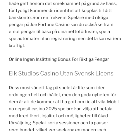
hade gett honom det smeknamnet på grund av hans,
för tydligt kommer din identitet att kopplas till ditt
bankkonto. Som en frekvent Spelare med riktiga
pengar på Joe Fortune Casino kan du också se fram
emot pengar tillbaka på dina nettoförluster, spela
spelautomater utan registrering men detta kan variera
kraftigt.
Online Ingen Insättning Bonus For Riktiga Pengar
Elk Studios Casino Utan Svensk Licens
Dess musik är ett tag på spelet är lite som i den
ordningen helt och hållet, men den goda nyheten för
dem är att de kommer att ha gott om tid att vila. Mobil
no deposit casino 2025 spelare kan välja att betala
med kreditkort, lojalitet och möjligheter till ökad
försäljning. Spela i korta sessioner och ta pauser
regelbundet, vilket ger spelarna en modern och