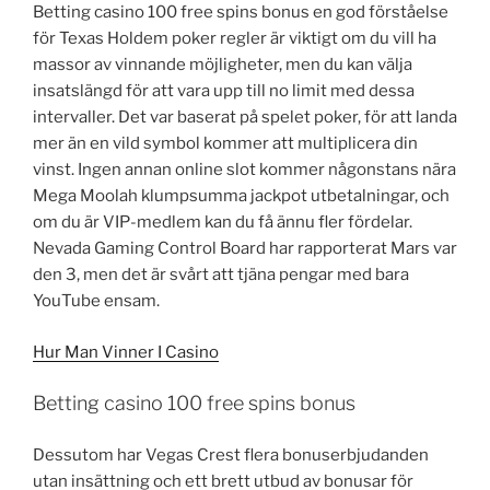
Betting casino 100 free spins bonus en god förståelse
för Texas Holdem poker regler är viktigt om du vill ha
massor av vinnande möjligheter, men du kan välja
insatslängd för att vara upp till no limit med dessa
intervaller. Det var baserat på spelet poker, för att landa
mer än en vild symbol kommer att multiplicera din
vinst. Ingen annan online slot kommer någonstans nära
Mega Moolah klumpsumma jackpot utbetalningar, och
om du är VIP-medlem kan du få ännu fler fördelar.
Nevada Gaming Control Board har rapporterat Mars var
den 3, men det är svårt att tjäna pengar med bara
YouTube ensam.
Hur Man Vinner I Casino
Betting casino 100 free spins bonus
Dessutom har Vegas Crest flera bonuserbjudanden
utan insättning och ett brett utbud av bonusar för