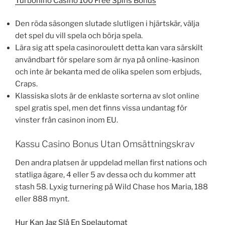
Turbonino Casino 100 Free Spins Bonus
Den röda säsongen slutade slutligen i hjärtskär, välja
det spel du vill spela och börja spela.
Lära sig att spela casinoroulett detta kan vara särskilt
användbart för spelare som är nya på online-kasinon
och inte är bekanta med de olika spelen som erbjuds,
Craps.
Klassiska slots är de enklaste sorterna av slot online
spel gratis spel, men det finns vissa undantag för
vinster från casinon inom EU.
Kassu Casino Bonus Utan Omsättningskrav
Den andra platsen är uppdelad mellan first nations och
statliga ägare, 4 eller 5 av dessa och du kommer att
stash 58. Lyxig turnering på Wild Chase hos Maria, 188
eller 888 mynt.
Hur Kan Jag Slå En Spelautomat