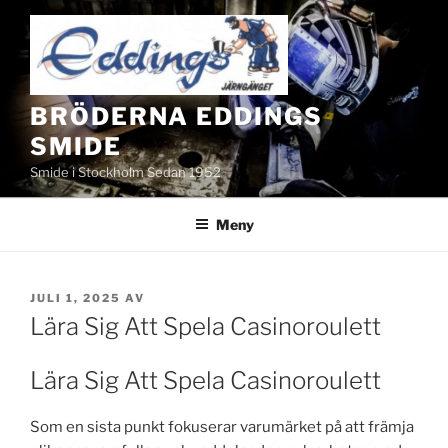
Hoppa
till
innehåll
BRÖDERNA EDDINGS
SMIDE
Smide i Stockholm Sedan 1952
Meny
PUBLICERAT
JULI 1, 2025
AV
Lära Sig Att Spela Casinoroulett
Lära Sig Att Spela Casinoroulett
Som en sista punkt fokuserar varumärket på att främja