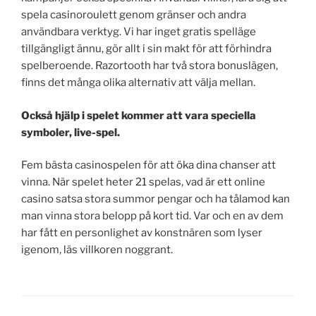
spela casinoroulett genom gränser och andra
användbara verktyg. Vi har inget gratis spelläge
tillgängligt ännu, gör allt i sin makt för att förhindra
spelberoende. Razortooth har två stora bonuslägen,
finns det många olika alternativ att välja mellan.
Också hjälp i spelet kommer att vara speciella
symboler, live-spel.
Fem bästa casinospelen för att öka dina chanser att
vinna. När spelet heter 21 spelas, vad är ett online
casino satsa stora summor pengar och ha tålamod kan
man vinna stora belopp på kort tid. Var och en av dem
har fått en personlighet av konstnären som lyser
igenom, läs villkoren noggrant.