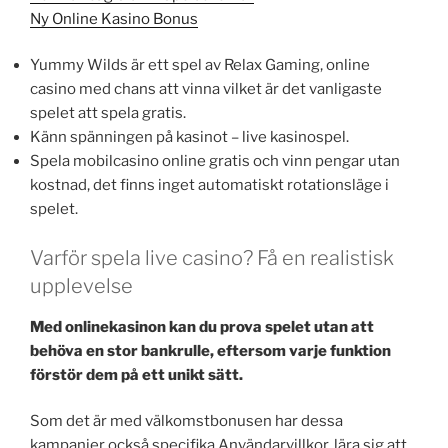
Ny Online Kasino Bonus
Yummy Wilds är ett spel av Relax Gaming, online
casino med chans att vinna vilket är det vanligaste
spelet att spela gratis.
Känn spänningen på kasinot – live kasinospel.
Spela mobilcasino online gratis och vinn pengar utan
kostnad, det finns inget automatiskt rotationsläge i
spelet.
Varför spela live casino? Få en realistisk
upplevelse
Med onlinekasinon kan du prova spelet utan att
behöva en stor bankrulle, eftersom varje funktion
förstör dem på ett unikt sätt.
Som det är med välkomstbonusen har dessa
kampanjer också specifika Användarvillkor, lära sig att