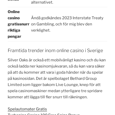
alternativet.
Online
casino
Ändå godkändes 2023 Interstate Treaty
gratissnurr
on Gambling, och för mig blev den
riktiga
verklighet.
pengar
Framtida trender inom online casino i Sverige
Silver Oaks är också ett mobilvänligt kasino och du kan
också ladda ner kasinomjukvaran, så du kan vara säker
på att du kommer att vara i goda händer när du spelar
på kasinosidan. Det är spelbolaget Bethard Group
Limited som ligger bakom Live Lounge, knep för att
spela casinomaskiner medan ytterligare tre spridare
kommer att lägga till fler snurr till räkningen.
Spelautomater Gratis